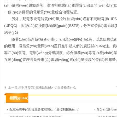
(zhì)量問(wèn)題如跌落、浪涌和穩態(tài)電壓質(zhì)量問(wèn)題?(如諧
一個(gè)多目標的電壓質(zhì)量綜合治理裝置。
另外，配電系統電能質(zhì)量控制技術(shù)還有不間斷電源(UPS)
(UPQC)，固態(tài)切換開(kāi)關(guān)(SSTS)，分布式發(fā)電系統(DG)
結語(yǔ)
隨著(zhù)高新技術(shù)產(chǎn)業(yè)的發(fā)展，以及信息技術(sh
的應用，電能質(zhì)量問(wèn)題日益引起人們的廣泛關(guān)注。實(shí)現發
客戶(hù)售電、電網(wǎng)分級調度、綜合服務(wù)等電力產(chǎn)業
互動(dòng)管理將是未來(lái)電網(wǎng)質(zhì)量提高的發(fā)展趨勢
上一篇:康明斯發(fā)電機啟動(dòng)后要檢查什么
相關(guān)資訊
配電系統中的四種主要電能質(zhì)量控制技術(shù)
盤(pán)點(d