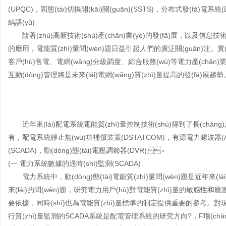
(UPQC)，固態(tài)切換開(kāi)關(guān)(SSTS)，分布式發(fā)電系統(D
結語(yǔ)
隨著(zhù)高新技術(shù)產(chǎn)業(yè)的發(fā)展，以及信息技術(s
的應用，電能質(zhì)量問(wèn)題日益引起人們的廣泛關(guān)注。實(s
客戶(hù)售電、電網(wǎng)分級調度、綜合服務(wù)等電力產(ch
互動(dòng)管理將是未來(lái)電網(wǎng)質(zhì)量提高的發(fā)展趨勢
近年來(lái)配電系統電能質(zhì)量控制技術(shù)得到了長(cháng)足
有，配電系統靜止無(wú)功補償裝置(DSTATCOM)，有源電力濾波
(SCADA)，動(dòng)態(tài)電壓調節器(DVR)。
(一 電力系統數據的適時(shí)監測(SCADA)
電力系統中，動(dòng)態(tài)電能質(zhì)量問(wèn)題是近年來(l
來(lái)的問(wèn)題，研究電力用戶(hù)對電能質(zhì)量的
要依據，同時(shí)也為電能質(zhì)量標準的制定提供重要的參考。對現場(ch
行質(zhì)量監測的SCADA系統是配電管理系統的研究方向?，F場(chǎng)