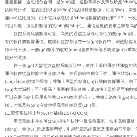
測量數據，還包括分合閘、過(guò)流、速斷等操作及事故所產(chǎn)
跳閘時(shí)，還要記錄現場(chǎng)的故障錄波數據，可見(jiàn)
無(wú)法比擬的。由于電力系統現場(chǎng)數據的變化非?？?，
稍縱即逝，所以對數據的實(shí)時(shí)性、通信速度的要求是非常高的
監控系統底層數據可靠、高效的通信是系統可靠性的關(guān)鍵，是設計
有的軟件將數據通信、處理和監控都做在一個(gè)軟件中，雖然顯得直觀(g
卻十分不便，一個(gè)微小的改動(dòng)都要對全部系統進(jìn)行
較好的選擇。
在一個(gè)大型電力監控系統設計中，硬件上采用通信站和監控站分開(
通信軟件從監控軟件中分離出去，在通信站中獨立工作，通信站專(zhuā
(shí)時(shí)數據的采集，并和上層監控站進(jìn)行雙向數據通信
(wù)大大減輕，不但提高了底層的通信速率，還加快了監控界面的數據
可以在通信站上采用多路雙口RAM智能通信卡，并擴充為多個(gè)串口
樣，才能及時(shí)有效地提高電能輸送質(zhì)量。
(二配電系統靜止無(wú)功補償(DSTATCOM)
用電系統中存在著(zhù)很多的快速沖擊負荷電流，如中高頻電爐
(dòng)，會(huì )造成電壓閃變，引起配電系統電流及電壓的不平衡