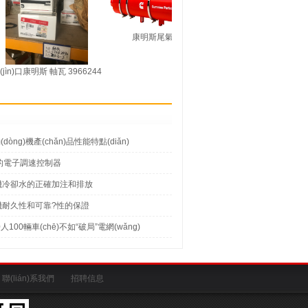
康明斯尾氣處理器
活塞環(huán) 3808977 進
ìn)口康明斯 軸瓦 3966244
口康明斯配件
(dòng)機產(chǎn)品性能特點(diǎn)
 新的電子調速控制器
ng)機冷卻水的正確加注和排放
ng)機耐久性和可靠?性的保證
100輛車(chē)不如“破局”電網(wǎng)
聯(lián)系我們
招聘信息