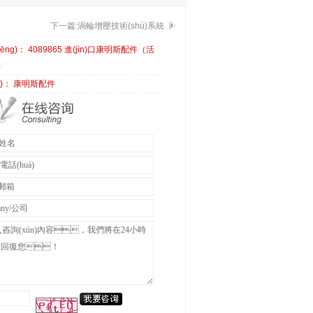
下一篇:渦輪增壓技術(shù)系統
ēng)： 4089865 進(jìn)口康明斯配件（活
)
èi)： 康明斯配件