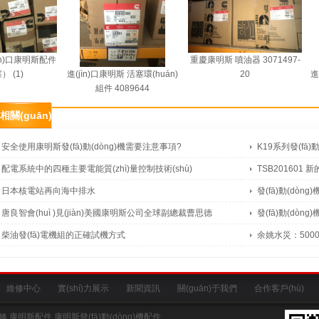
ìn)口康明斯配件
重慶康明斯 噴油器 3071497-
(1)
進(jìn)口康明斯 活塞環(huán)
20
進(j
組件 4089644
相關(guān)資訊
安全使用康明斯發(fā)動(dòng)機需要注意事項?
K19系列發(fā)動
配電系統中的四種主要電能質(zhì)量控制技術(shù)
TSB201601
日本核電站再向海中排水
發(fā)動(dò
唐良智會(huì )見(jiàn)美國康明斯公司全球副總裁曹思德
發(fā)動(dò
柴油發(fā)電機組的正確試機方式
余姚水災：5000人
維修中心
實(shí)力展示
新聞資訊
關(guān)于我們
合作客戶(hù)
維修
康明斯配件
康明斯發(fā)動(dòng)機配件