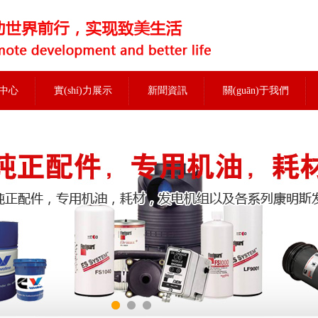
中心
實(shí)力展示
新聞資訊
關(guān)于我們
當前位置：
首頁(yè)
>
配件中心
>
康明斯配件