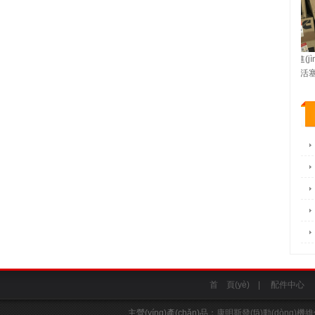
4089865 進(j
渦輪增壓技術(shù)系統
康明斯濾清器
（活塞） 
首 頁(yè)
|
配件中心
主營(yíng)產(chǎn)品：
康明斯發(fā)動(dòng)機