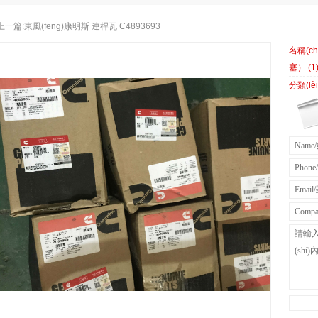
上一篇:東風(fēng)康明斯 連桿瓦 C4893693
名稱(ch
塞） (1
分類(l