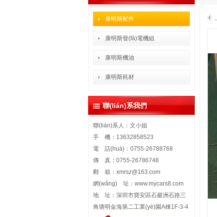
康明斯配件
康明斯發(fā)電機組
康明斯機油
康明斯耗材
聯(lián)系我們
聯(lián)系人：文小姐
手 機：13632858523
電 話(huà)：0755-26788768
傳 真：0755-26786748
郵 箱：
xmrsz@163.com
網(wǎng) 址：
www.mycars8.com
地 址：深圳市寶安區石巖洲石路三
角塘明金海第二工業(yè)園A棟1F-3-4