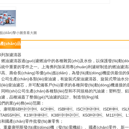
點(diǎn)擊小圖查看大圖
產(chǎn)品詳情
弗列加濾清器
燃油濾清器過(guò)濾燃油中的各種雜質(zhì)及水份，以保護發(fā)動(dòng)
系統中重要的零件之一。上海弗列加采用專(zhuān)利濾材制造的燃油濾清器具
高、壽命長(cháng)等優(yōu)點(diǎn)，為發(fā)動(dòng)機提
．公司生產(chǎn)各類(lèi)柴油濾，有旋裝式柴油濾清器、旋裝
(lèi)柴油濾芯，并可配備客戶(hù)要求的各種與發(fā)動(dòng)機連接的底座
．同時(shí)公司生產(chǎn)各種類(lèi)型和不同規格的汽油濾：塑料型
濾，品種涵蓋了整個(gè)汽油濾的設計、制造領(lǐng)域
我們的業(yè)務(wù)范圍：
1、康明斯6B、6C、ISB、ISC、ISD、I
NTA855、K19、K38、K50、M11、L1
和國產(chǎn)零件批發(fā)兼零售；
、重慶康明斯發(fā)動(dòng)機（發(fā)電機組）、國產(chǎn)零件、新