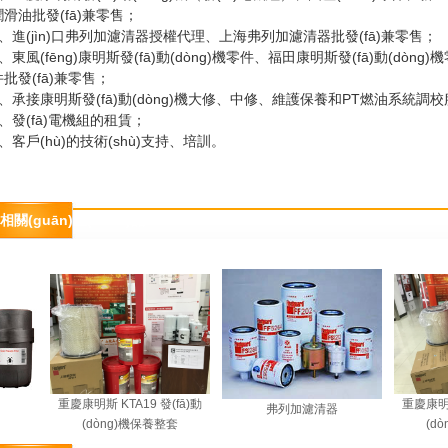
潤滑油批發(fā)兼零售；
、進(jìn)口弗列加濾清器授權代理、上海弗列加濾清器批發(fā)兼零售；
、東風(fēng)康明斯發(fā)動(dòng)機零件、福田康明斯發(fā)動(dòng)
批發(fā)兼零售；
5、承接康明斯發(fā)動(dòng)機大修、中修、維護保養和PT燃油系統
、發(fā)電機組的租賃；
、客戶(hù)的技術(shù)支持、培訓。
相關(guān)產(chǎn)品
重慶康明斯 KTA19 發(fā)動
重慶康明斯 KT
弗列加濾清器
(dòng)機保養整套
(dòn