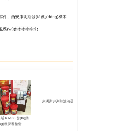
機零件、西安康明斯發(fā)動(dòng)機零
調校服務(wù)；
康明斯弗列加濾清器
康明斯空氣濾清器
A38 發(fā)動
g)機保養整套