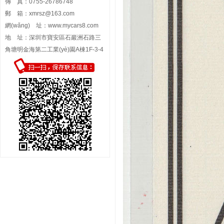
傳 真：0755-26786748
郵 箱：
xmrsz@163.com
網(wǎng) 址：
www.mycars8.com
地 址：深圳市寶安區石巖洲石路三
角塘明金海第二工業(yè)園A棟1F-3-4