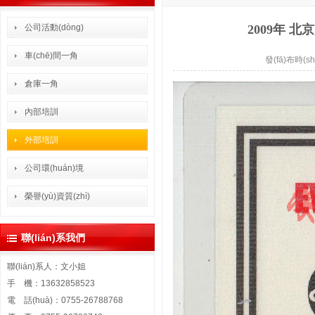
公司活動(dòng)
2009年 北
車(chē)間一角
發(fā)布時(sh
倉庫一角
內部培訓
外部培訓
公司環(huán)境
榮譽(yù)資質(zhì)
聯(lián)系我們
聯(lián)系人：文小姐
手 機：13632858523
電 話(huà)：0755-26788768