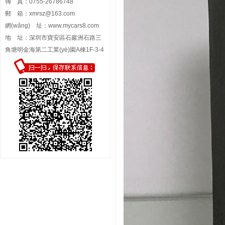
傳 真：0755-26786748
郵 箱：
xmrsz@163.com
網(wǎng) 址：
www.mycars8.com
地 址：深圳市寶安區石巖洲石路三
角塘明金海第二工業(yè)園A棟1F-3-4