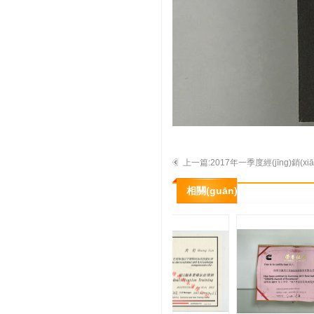
上一篇:2017年一季度經(jīng)銷(xi
_c
相關(guān)展示