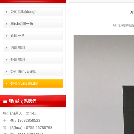
公司活動(dòng)
2
車(chē)間一角
發(fā)布時(sh
倉庫一角
內部培訓
外部培訓
公司環(huán)境
榮譽(yù)資質(zhì)
聯(lián)系我們
聯(lián)系人：文小姐
手 機：13632858523
電 話(huà)：0755-26788768